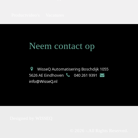
Productvideo's
Vacatures
Neem contact
op
WisseQ Automatisering Boschdijk 1055
5626 AE Eindhoven
040 261 9391
info@WisseQ.nl
Designed by
WISSEQ
©
2026
-.All Rights Reserved.