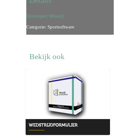
Details
Developer: WisseQ
Categorie: Sportsoftware
Bekijk ook
WEDSTRIJDFORMULIER